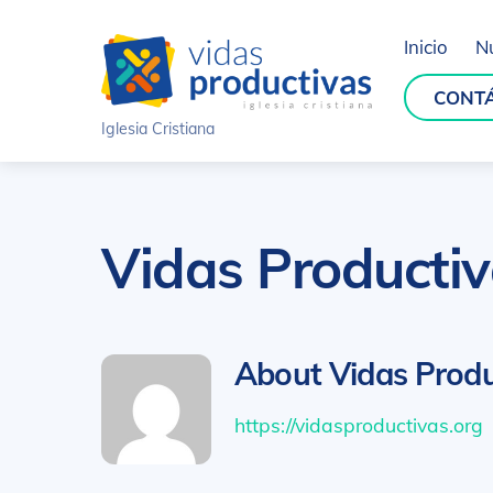
Skip
to
Inicio
N
content
CONT
Iglesia Cristiana
Vidas Producti
About
Vidas Produ
https://vidasproductivas.org