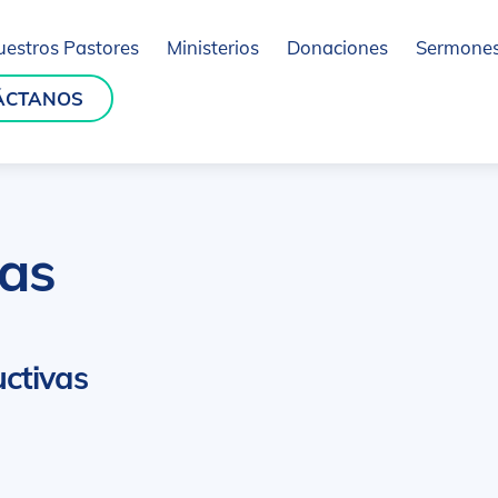
uestros Pastores
Ministerios
Donaciones
Sermone
ÁCTANOS
vas
ctivas