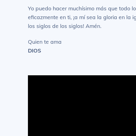
Yo puedo hacer muchísimo más que todo lo 
eficazmente en ti, ¡a mí sea la gloria en la 
los siglos de los siglos! Amén.
Quien te ama
DIOS